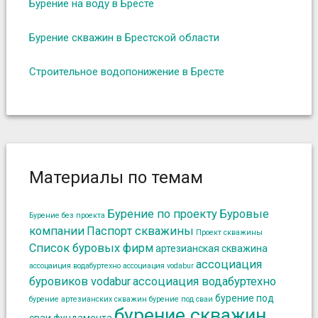
Бурение на воду в Бресте
Бурение скважин в Брестской области
Строительное водопонижение в Бресте
Материалы по темам
Бурение по проекту
Буровые
Бурение без проекта
компании
Паспорт скважины
Проект скважины
Список буровых фирм
артезианская скважина
ассоциация
ассоцаиция водабуртехно
ассоциация vodabur
буровиков vodabur
ассоциация водабуртехно
бурение под
бурение артезианских скважин
бурение под сваи
бурение скважин