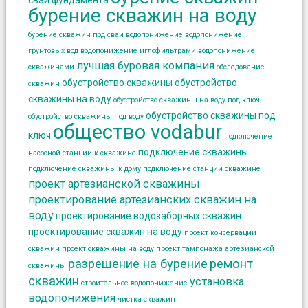
сваи фундамента
бурение скважин на воду
бурение скважин под сваи
водопонижение
водопонижение
грунтовых вод
водопонижение иглофильтрами
водопонижение
лучшая буровая компания
скважинами
обследование
обустройство скважины
обустройство
скважин
скважины на воду
обустройство скважины на воду под ключ
обустройство скважины под
обустройство скважины под воду
общество vodabur
ключ
подключение
подключение скважины
насосной станции к скважине
подключение скважины к дому
подключение станции скважине
проект артезианской скважины
проектирование артезианских скважин на
воду
проектирование водозаборных скважин
проектирование скважин на воду
проект консервации
скважин
проект скважины на воду
проект тампонажа артезианской
разрешение на бурение
ремонт
скважины
скважин
установка
строительное водопонижение
водопонижения
чистка скважин